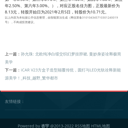
年2.50%、第六年3.00%。），对应正股名佳力图，正股最新价为
8.13元，转股开始日为2021年2月5日，转股价为10.71元。
以上内容为本站据公开信息整理，由智能算法生成（网信算备310104345710301240019
号），不构成投资建议。
上一篇：
孙允珠: 北欧纯净白缎交织幻梦挂脖裙, 曼妙身姿诠释极简
美学
下一篇：
iCAR V23方盒子造型颠覆传统，圆灯与LED光轨诠释新能
源美学！_科技_越野_繁华都市
友情链接：
Powered by
杏宇
@2013-2022
RSS地图
HTML地图